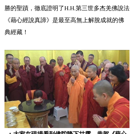
勝的聖蹟，徹底證明了H.H.第三世多杰羌佛說法
《藉心經說真諦》是最至高無上解脫成就的佛
典經藏！
▲
大家在現場看到佛陀降下甘露，恭賀《藉心