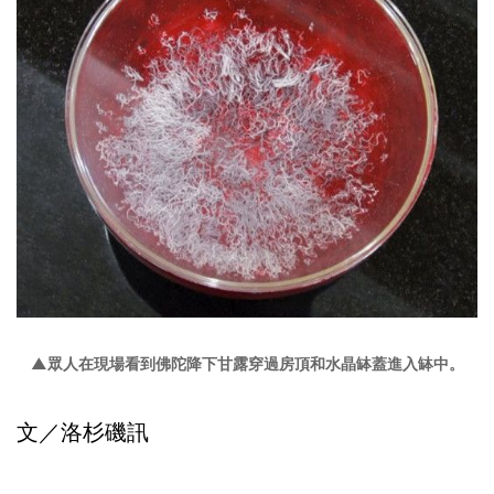
▲
眾人在現場看到佛陀降下甘露穿過房頂和水晶缽蓋進入缽中。
文／洛杉磯訊