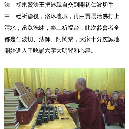
法，祿東贊法王把缽親自交到開初仁波切手
中，經祈禱後，浴沐壇城，再由貢嘎活佛打上
清水，當眾洗缽，奉上祈福台，此次參會者全
都是仁波切、法師、阿闍黎，大家十分虔誠地
開始進入了唸誦六字大明咒和心經。