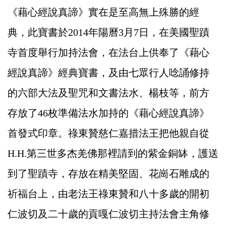
《藉心經說真諦》實在是至高無上殊勝的經
典，此寶書於2014年陽曆3月7日，在美國聖蹟
寺首度舉行加持法會，在法台上供奉了《藉心
經說真諦》經典寶書，及由七眾行人唸誦修持
的六部大法及聖咒和文書法水、楊枝等，前方
存放了46枚準備法水加持的《藉心經說真諦》
首發式印章。祿東贊慈仁嘉措法王把他親自從
H.H.
第三世多杰羌佛
那裡請到的紫金銅缽，護送
到了聖蹟寺，存放在精美堅固、花崗石雕成的
祈福台上，由老法王祿東贊和八十多歲的開初
仁波切及二十歲的貢嘎仁波切主持法會主角修