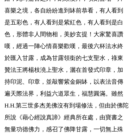
喜樂之境，各自紛紛進到缽前恭看，有人看到
是五彩色，有人看到是紫紅色，有人看到是白
色，形體非人間物相，美妙玄提！大家驚喜讚
嘆，經過一陣心情喜樂歡嘆，最後六杯法水終
於匯入甘露，成為甘露領銜的七支聖水，祿東
贊法王將楊枝澆上聖水，灑在首發式印章，加
持印泥、印章，並敲響紫金銅缽，以表法音傳
遍天際法界，利益六道眾生，福慧圓滿。雖然
H.H.第三世多杰羌佛沒有到場修法，但由於佛陀
所說《藉心經說真諦》經典所在處，由寶書之
無量功德佛力，感召了佛降甘露，一切無上殊