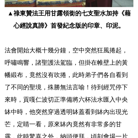
▲
祿東贊法王用甘露領銜的七支聖水加持《藉
心經說真諦》首發紀念版的印章、印泥。
法會開始大概十幾分鐘，空中突然狂風捲起，
呼嘯鳴響，諸聖護法駕臨，但掛在帷壁上的黃
幡緞布，竟然沒有吹捲，此時弟子們各自看到
了不同的聖境，殊勝無法言喻！待到經咒停下
來時，貢嘎仁波切正準備將六杯法水匯入中央
缽中時，他突然穿過透明缽蓋看到缽內出現光
芒，定睛一看，原來缽內竟然有非常多的甘
露，此時驚喜之外，納頭便拜，頃刻會場一片