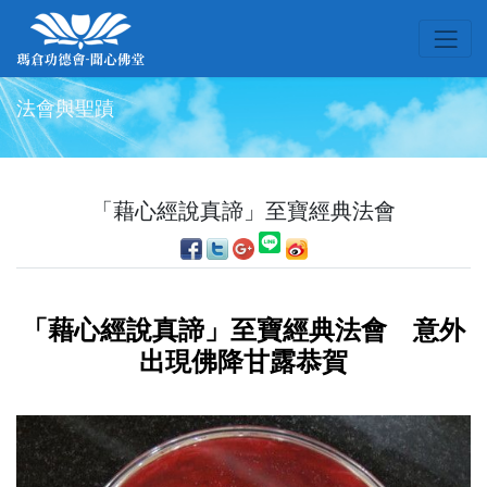
法會與聖蹟
「藉心經說真諦」至寶經典法會
「藉心經說真諦」至寶經典法會 意外
出現佛降甘露恭賀