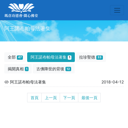
阿王諾布帕母法著集
全部
阿王諾布帕母法著集
拉珍聖德
47
1
33
揭開真相
古佛降世的背後
1
12
阿王諾布帕母法著集
2018-04-12
首頁
上一頁
下一頁
最後一頁