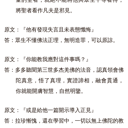
將聖者看作凡夫是邪見。
原文：『他有發現失言且未表態懺悔』
答：眾生不懂佛法正理，無明造罪，可以原諒。
原文：『你能教我應對這件事嗎？』
答：多多聽聞第三世多杰羌佛的法音，認真領會佛
陀真意，悟了真理，實證諦相，融會貫通，
你就能開膚智慧，自然明鑒。
原文：『或是給他一篇開示導入正見』
答：拉珍慚愧，還在學習中，一切以無上佛陀的教