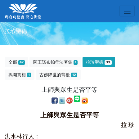
拉珍聖德
全部
阿王諾布帕母法著集
拉珍聖德
47
1
33
揭開真相
古佛降世的背後
1
12
上師與眾生是否平等
上師與眾生是否平等
拉 珍
洪水林行人：