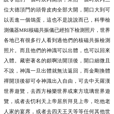
位大德頂門的頭骨皮肉全部大開，開口大到可
以丟進一個鴿蛋，這也不是說說而已，科學檢
測儀器MRI核磁共振儀已經拍下檢測照片，世界
各地已有很多行人看到過他們的核磁共振檢測
照片。而且他們的神識可以出體，也可以回來
入體。藏密著名的頗啊法開頂後，開口細微且
不說，神識一旦出體就無法返回，而金剛換體
禪開頂後卻可令神識出入自由，可去中天羅漢
世界遊覽，去西方極樂世界或東方琉璃世界遊
覽，或者去忉利天上帝居所拜見上帝，吃他老
人家的宴席，或者去四天王天等等任何其他世