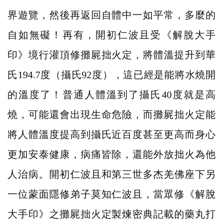
界遊覽，然後再返回自體中一如平常，多麼的
自如無礙！再有，開初仁波且受《解脫大手
印》境行灌頂修攤屍拙火定，將體溫提升到華
氏194.7度（攝氏92度），這已經是能將水燒開
的溫度了！普通人體溫到了攝氏40度就是高
燒，可能還會出現生命危險，而攤屍拙火定能
將人體溫度提高到攝氏近百度甚至更高而身心
更加安泰健康，病痛皆除，還能外放拙火為他
人治病。開初仁波且和第三世多杰羌佛座下另
一位蒙面隱修弟子莫知仁波且，當眾修《解脫
大手印》之攤屍拙火定製煉密典記載的藥丸打