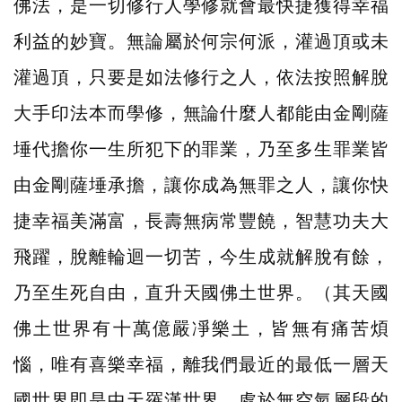
佛法，是一切修行人學修就會最快捷獲得幸福
利益的妙寶。無論屬於何宗何派，灌過頂或未
灌過頂，只要是如法修行之人，依法按照解脫
大手印法本而學修，無論什麼人都能由金剛薩
埵代擔你一生所犯下的罪業，乃至多生罪業皆
由金剛薩埵承擔，讓你成為無罪之人，讓你快
捷幸福美滿富，長壽無病常豐饒，智慧功夫大
飛躍，脫離輪迴一切苦，今生成就解脫有餘，
乃至生死自由，直升天國佛土世界。（其天國
佛土世界有十萬億嚴凈樂土，皆無有痛苦煩
惱，唯有喜樂幸福，離我們最近的最低一層天
國世界即是中天羅漢世界，處於無空氣層段的