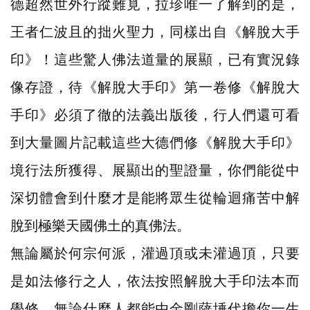
德超然世外行蹤難覓，拉珍唯一了解到的是，
王者仁波且的拙火聖力，同樣出自《解脫大手
印》！這些驚人佛法道量的展顯，已有實況錄
像存證，待《解脫大手印》第一卷修《解脫大
手印》必須了徹的法義出版後，行人們還可看
到大量圖片記載這些大德們修《解脫大手印》
境行法所獲得、展顯出的聖證量，你們能從中
深切體會到什麼才是能將眾生從輪迴痛苦中解
脫到極樂天國佛土的真佛法。
無論屬於何宗何派，灌過頂或未灌過頂，只要
是如法修行之人，依法按照解脫大手印法本而
學修，無論什麼人都能由金剛薩埵代擔你一生