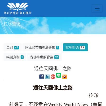
拉珍聖德
全部
阿王諾布帕母法著集
拉珍聖德
47
1
33
揭開真相
古佛降世的背後
1
12
通往天國佛土之路
通往天國佛土之路
拉 珍
前幾天，不經意在Weekly World News（每周