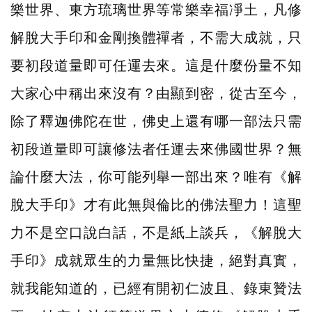
樂世界、東方琉璃世界等常樂幸福凈土，凡修
解脫大手印和金剛換體禪者，不需大成就，只
要初段道量即可任運去來。這是什麼份量不知
大家心中稱出來沒有？由顯到密，從古至今，
除了釋迦佛陀在世，佛史上還有哪一部法只需
初段道量即可讓修法者任運去來佛國世界？無
論什麼大法，你可能列舉一部出來？唯有《解
脫大手印》才有此無與倫比的佛法聖力！這聖
力不是空口說白話，不是紙上談兵，《解脫大
手印》成就眾生的力量無比快捷，絕對真實，
就我能知道的，已經有開初仁波且、錄東贊法