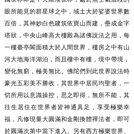
眼所能見的群星球之中，域土大於娑婆世界數
百倍，其神妙白色建筑依寶山而建，壘成金字
塔狀，中央山峰高大樓殿為諸佛說法之用，每
一樓臺亭閣面積大於人間世界，樓房之中有山
河大地海洋湖泊，而且樓中有樓，境中帶境，
變化無窮，極美無比。佛陀們到此世界說法時
豪光五彩美不勝收，其世界中居民均聖者，一
切所用以意識操控，思之即得，無所不能，其
往生居住在世界者皆神通具足，享受極樂幸
福，凡修現量大圓滿和金剛換體禪法者，即可
於圓滿次第中當下進入。另有西方極樂世界、