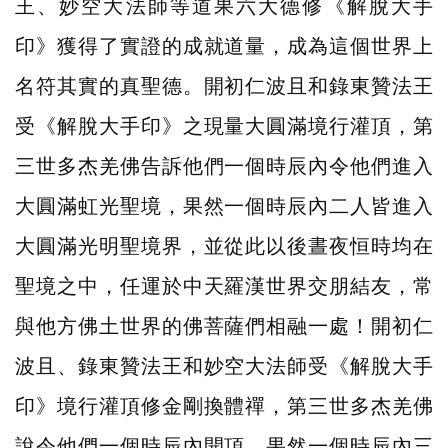
王、妙空大法師等道果六大德修《解脫大手
印》獲得了實證的成就道量，成為這個世界上
名符其實的真聖德。開初仁波且和錄東贊法王
受《解脫大手印》之現量大圓滿境行灌頂，第
三世多杰羌佛告訴他們一個時辰內令他們進入
大圓滿虹光聖境，果然一個時辰內二人皆進入
大圓滿光明聖境界，並從此以後晝夜恒時均在
聖境之中，任運於中天羅漢世界交朋結友，常
與他方佛土世界的佛菩薩們相融一處！開初仁
波且、錄東贊法王和妙空大法師受《解脫大手
印》境行灌頂修金剛換體禪，第三世多杰羌佛
說令他們一個時辰內開頂，果然一個時辰內三