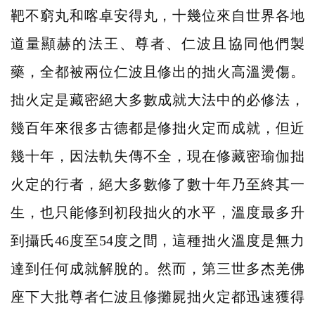
靶不窮丸和喀卓安得丸，十幾位來自世界各地
道量顯赫的法王、尊者、仁波且協同他們製
藥，全都被兩位仁波且修出的拙火高溫燙傷。
拙火定是藏密絕大多數成就大法中的必修法，
幾百年來很多古德都是修拙火定而成就，但近
幾十年，因法軌失傳不全，現在修藏密瑜伽拙
火定的行者，絕大多數修了數十年乃至終其一
生，也只能修到初段拙火的水平，溫度最多升
到攝氏46度至54度之間，這種拙火溫度是無力
達到任何成就解脫的。然而，第三世多杰羌佛
座下大批尊者仁波且修攤屍拙火定都迅速獲得