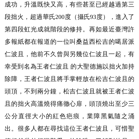
成功，升溫既快又高，有些甚至已經越過第三
段拙火，超過華氏200度（攝氏93度），進入了
第四段虹光成就階段的修持。再如最近臺灣許
多報紙都在報道的一位叫桑益西松吉的噶居派
仁波且，他前不久曾與另幾位仁波且一起，有
幸受到名為王者仁波且 的大聖德施以拙火加持
除障，王者仁波且將手掌輕放在松吉仁波且的
頭頂，不到兩分鐘，松吉仁波且就被王者仁波
且的拙火高溫燒得痛徹心扉，頭頂燒出至少三
公分直徑大小的紅色疤痕，業障黑氣隨之涌
出。很多人都在尋找這位王者仁波且，可惜聖