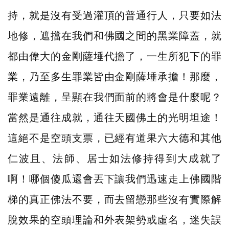
持，就是沒有受過灌頂的普通行人，只要如法
地修，遮擋在我們和佛國之間的黑業障蓋，就
都由偉大的金剛薩埵代擔了，一生所犯下的罪
業，乃至多生罪業皆由金剛薩埵承擔！那麼，
罪業遠離，呈顯在我們面前的將會是什麼呢？
當然是通往成就，通往天國佛土的光明坦途！
這絕不是空頭支票，已經有道果六大德和其他
仁波且、法師、居士如法修持得到大成就了
啊！哪個傻瓜還會丟下讓我們迅速走上佛國階
梯的真正佛法不要，而去留戀那些沒有實際解
脫效果的空頭理論和外表架勢或虛名，迷失誤