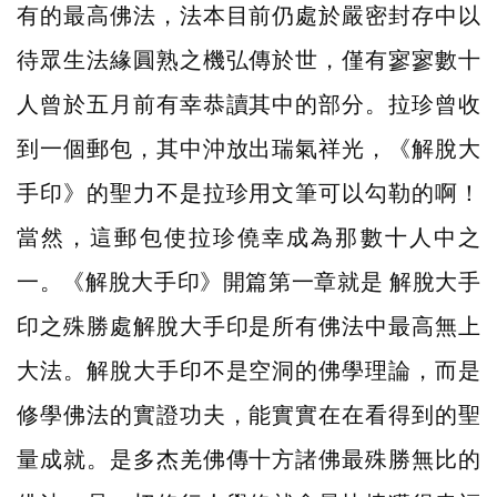
有的最高佛法，法本目前仍處於嚴密封存中以
待眾生法緣圓熟之機弘傳於世，僅有寥寥數十
人曾於五月前有幸恭讀其中的部分。拉珍曾收
到一個郵包，其中沖放出瑞氣祥光，《解脫大
手印》的聖力不是拉珍用文筆可以勾勒的啊！
當然，這郵包使拉珍僥幸成為那數十人中之
一。《解脫大手印》開篇第一章就是 解脫大手
印之殊勝處解脫大手印是所有佛法中最高無上
大法。解脫大手印不是空洞的佛學理論，而是
修學佛法的實證功夫，能實實在在看得到的聖
量成就。是多杰羌佛傳十方諸佛最殊勝無比的